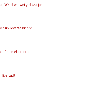
r DO: el wu-wei y el tzu-jan.
 "sin llevarse bien"?
tinúo en el intento.
 libertad?