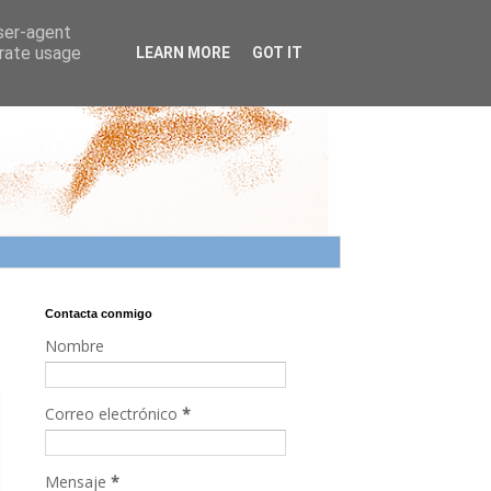
user-agent
erate usage
LEARN MORE
GOT IT
Contacta conmigo
Nombre
Correo electrónico
*
Mensaje
*