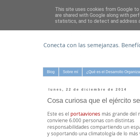
This site uses cookies from Google to d
are shared with Google along with perf
statistics, and to detect and address 
Equipos en tiempos de redes
Conecta con las semejanzas. Benefíc
Blog
Sobre mí
¿Qué es el Desarrollo Organiza
lunes, 22 de diciembre de 2014
Cosa curiosa que el ejército se
Este es el
portaaviones
más grande del m
conviene 6.000 personas con distintas
responsabilidades compartiendo un espa
y soportando una climatología de lo más 