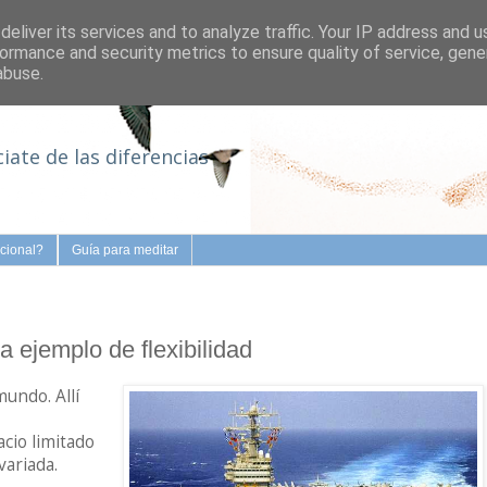
eliver its services and to analyze traffic. Your IP address and 
ormance and security metrics to ensure quality of service, gen
abuse.
iate de las diferencias
cional?
Guía para meditar
a ejemplo de flexibilidad
undo. Allí
cio limitado
variada.