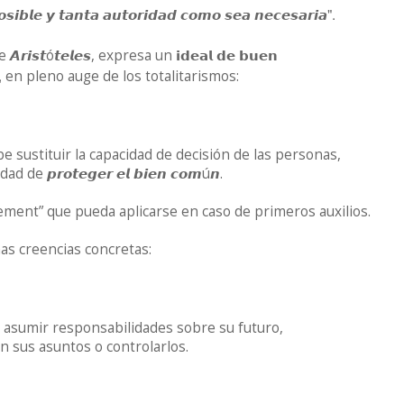
".
𝙨𝙞𝙗𝙡𝙚
𝙮
𝙩𝙖𝙣𝙩𝙖
𝙖𝙪𝙩𝙤𝙧𝙞𝙙𝙖𝙙
𝙘𝙤𝙢𝙤
𝙨𝙚𝙖
𝙣𝙚𝙘𝙚𝙨𝙖𝙧𝙞𝙖
de
ó
, expresa un 𝗶𝗱𝗲𝗮𝗹
𝗱𝗲
𝗯𝘂𝗲𝗻
𝘼𝙧𝙞𝙨𝙩
𝙩𝙚𝙡𝙚𝙨
,
en pleno auge de los totalitarismos:
e sustituir la capacidad de decisión de las personas,
idad de
ú
.
𝙥𝙧𝙤𝙩𝙚𝙜𝙚𝙧
𝙚𝙡
𝙗𝙞𝙚𝙣
𝙘𝙤𝙢
𝙣
ement” que pueda aplicarse en caso de primeros auxilios.
as creencias concretas:
e asumir responsabilidades sobre su futuro,
sus asuntos o controlarlos.