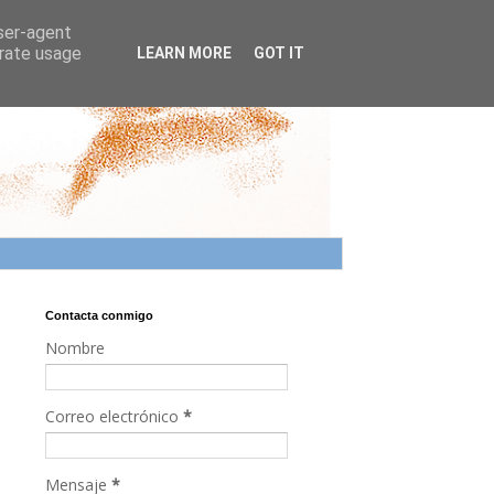
user-agent
erate usage
LEARN MORE
GOT IT
Contacta conmigo
Nombre
Correo electrónico
*
Mensaje
*