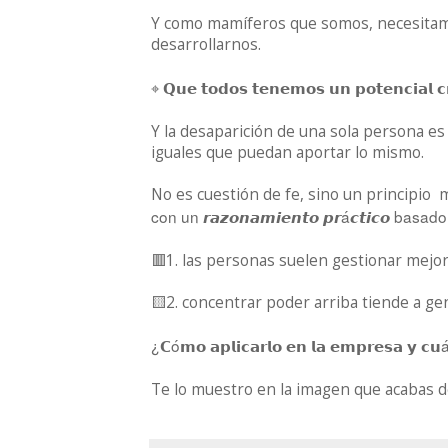
Y como mamíferos que somos, necesitamos
desarrollarnos.
𝗤𝘂𝗲
𝘁𝗼𝗱𝗼𝘀
𝘁𝗲𝗻𝗲𝗺𝗼𝘀
𝘂𝗻
𝗽𝗼𝘁𝗲𝗻𝗰𝗶𝗮𝗹
𝗰
⌖
Y la desaparición de una sola persona es
iguales que puedan aportar lo mismo.
No es cuestión de fe, sino un principio 
con un
á
basado 
𝙧𝙖𝙯𝙤𝙣𝙖𝙢𝙞𝙚𝙣𝙩𝙤
𝙥𝙧
𝙘𝙩𝙞𝙘𝙤
🟥1. las personas suelen gestionar mejor
🟨2. concentrar poder arriba tiende a gen
¿
ó
𝗖
𝗺𝗼
𝗮𝗽𝗹𝗶𝗰𝗮𝗿𝗹𝗼
𝗲𝗻
𝗹𝗮
𝗲𝗺𝗽𝗿𝗲𝘀𝗮
𝘆
𝗰𝘂
Te lo muestro en la imagen que acabas d