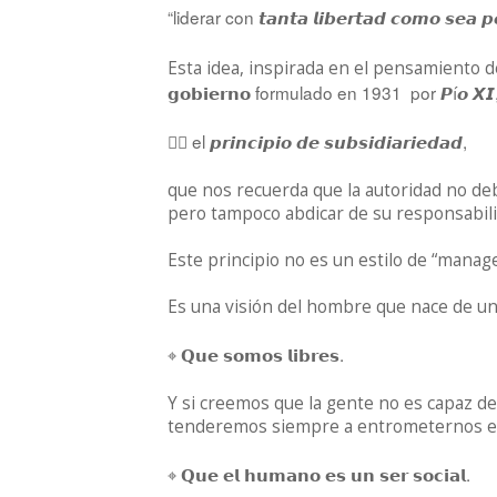
“
liderar
con
𝙩𝙖𝙣𝙩𝙖
𝙡𝙞𝙗𝙚𝙧𝙩𝙖𝙙
𝙘𝙤𝙢𝙤
𝙨𝙚𝙖
𝙥
Esta idea, inspirada en el pensamiento 
formulado en
1931
por
í
𝗴𝗼𝗯𝗶𝗲𝗿𝗻𝗼
𝙋
𝙤
𝙓𝙄
👉🏻 el
,
𝙥𝙧𝙞𝙣𝙘𝙞𝙥𝙞𝙤
𝙙𝙚
𝙨𝙪𝙗𝙨𝙞𝙙𝙞𝙖𝙧𝙞𝙚𝙙𝙖𝙙
que nos recuerda que la autoridad no deb
pero tampoco abdicar de su responsabil
Este principio no es un estilo de “manag
Es una visión del hombre que nace de un
.
𝗤𝘂𝗲
𝘀𝗼𝗺𝗼𝘀
𝗹𝗶𝗯𝗿𝗲𝘀
⌖
Y si creemos que la gente no es capaz d
tenderemos siempre a entrometernos en 
.
𝗤𝘂𝗲
𝗲𝗹
𝗵𝘂𝗺𝗮𝗻𝗼
𝗲𝘀
𝘂𝗻
𝘀𝗲𝗿
𝘀𝗼𝗰𝗶𝗮𝗹
⌖