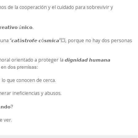
 de la cooperación y el cuidado para sobrevivir y
ú
.
𝗿𝗲𝗮𝘁𝗶𝘃𝗼
𝗻𝗶𝗰𝗼
 una “
á
ó
”💥, porque no hay dos personas
𝙘𝙖𝙩
𝙨𝙩𝙧𝙤𝙛𝙚
𝙘
𝙨𝙢𝙞𝙘𝙖
moral orientado a proteger la
𝙙𝙞𝙜𝙣𝙞𝙙𝙖𝙙
𝙝𝙪𝙢𝙖𝙣𝙖
en dos premisas:
 lo que conocen de cerca.
erar ineficiencias y abusos.
á
?
𝗻𝗱𝗼
e ver.