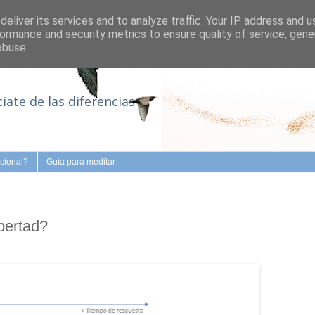
eliver its services and to analyze traffic. Your IP address and 
ormance and security metrics to ensure quality of service, gen
abuse.
iate de las diferencias
cional?
Guía para meditar
ibertad?