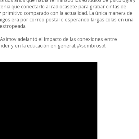
ía dos años que había terminado los estudios de psicología y
 tenía que conectarlo al radiocasete para grabar cintas de
y primitivo comparado con la actualidad. La única manera de
igos era por correo postal o esperando largas colas en una
 estropeada.
 Asimov adelantó el impacto de las conexiones entre
er y en la educación en general. ¡Asombroso!.