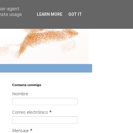
user-agent
erate usage
LEARN MORE
GOT IT
Contacta conmigo
Nombre
Correo electrónico
*
Mensaje
*