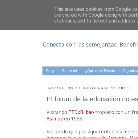
This site uses cookies from Google to d
are shared with Google along with perf
statistics, and to detect and address 
Equipos en tiempos de redes
Conecta con las semejanzas. Benefíc
Blog
Sobre mí
¿Qué es el Desarrollo Organiza
martes, 30 de noviembre de 2010
El futuro de la educación no es
Visitando
TEDxBilbao
tropiezo con un fra
Asimov
en 1988.
Recuerdo que por aquel entonces me enc