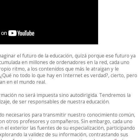
ginar el futuro de la educación, quizá porque ese futuro ya
 acumulada en millones de ordenadores en la red, cada uno
opio ritmo, a los contenidos que más le atraigan y le
. ¿Qué no todo lo que hay en Internet es verdad?, cierto, pero
n en el mundo real.
ormación no será impuesta sino autodirigida. Tendremos la
zaje, de ser responsables de nuestra educación.
do necesarios para transmitir nuestro conocimiento común,
 con otros profesores y compañeros. Sin embargo, cada uno
 el exterior las fuentes de su especialización, participando
explorando la validez de su información, contrastando sus