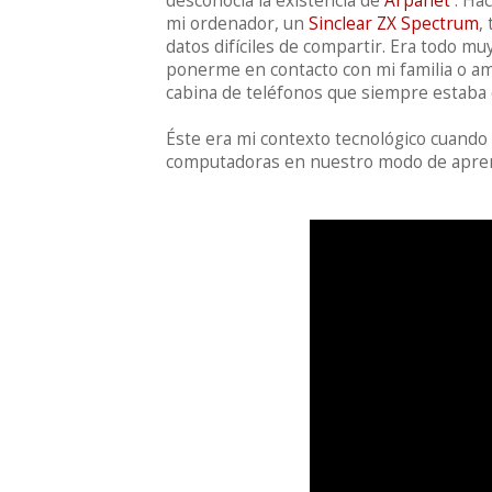
desconocía la existencia de
Arpanet
. Hac
mi ordenador, un
Sinclear ZX Spectrum
,
datos difíciles de compartir. Era todo mu
ponerme en contacto con mi familia o am
cabina de teléfonos que siempre estaba
Éste era mi contexto tecnológico cuando
computadoras en nuestro modo de aprend