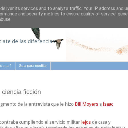
eliver its services and to analyze traffic. Your IP address and 
ormance and security metrics to ensure quality of service, gen
abuse.
iate de las diferencias
cional?
Guía para meditar
 ciencia ficción
gmento de la entrevista que le hizo
Bill Moyers
a
Isaac
ontraba cumpliendo el servicio militar
lejos
de casa y